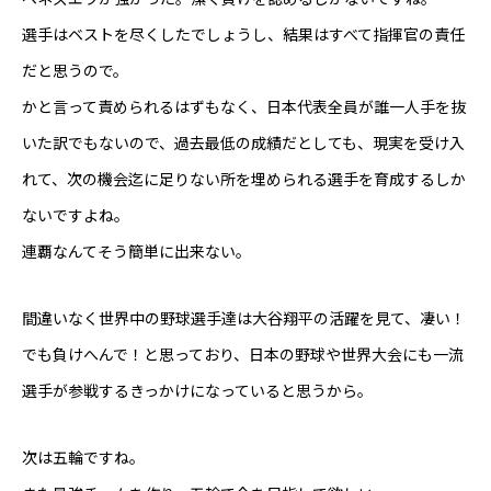
選手はベストを尽くしたでしょうし、結果はすべて指揮官の責任
だと思うので。
かと言って責められるはずもなく、日本代表全員が誰一人手を抜
東べ精巧について
いた訳でもないので、過去最低の成績だとしても、現実を受け入
保有設備
れて、次の機会迄に足りない所を埋められる選手を育成するしか
ないですよね。
技術紹介
連覇なんてそう簡単に出来ない。
製品紹介
間違いなく世界中の野球選手達は大谷翔平の活躍を見て、凄い！
会社概要
でも負けへんで！と思っており、日本の野球や世界大会にも一流
お知らせ
選手が参戦するきっかけになっていると思うから。
本日のつぶやき
次は五輪ですね。
お問い合わせ