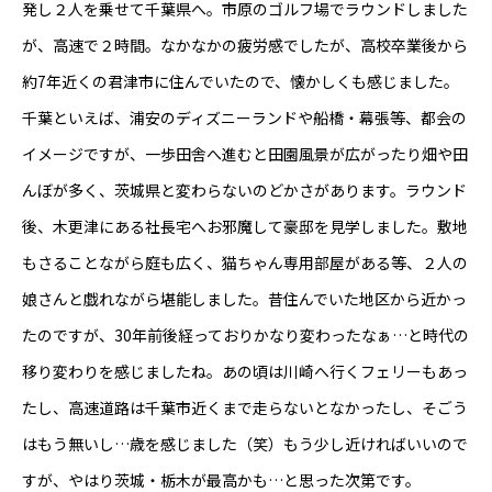
発し２人を乗せて千葉県へ。市原のゴルフ場でラウンドしました
が、高速で２時間。なかなかの疲労感でしたが、高校卒業後から
約7年近くの君津市に住んでいたので、懐かしくも感じました。
千葉といえば、浦安のディズニーランドや船橋・幕張等、都会の
東べ精巧について
イメージですが、一歩田舎へ進むと田園風景が広がったり畑や田
んぼが多く、茨城県と変わらないのどかさがあります。ラウンド
保有設備
後、木更津にある社長宅へお邪魔して豪邸を見学しました。敷地
技術紹介
もさることながら庭も広く、猫ちゃん専用部屋がある等、２人の
娘さんと戯れながら堪能しました。昔住んでいた地区から近かっ
製品紹介
たのですが、30年前後経っておりかなり変わったなぁ…と時代の
会社概要
移り変わりを感じましたね。あの頃は川崎へ行くフェリーもあっ
たし、高速道路は千葉市近くまで走らないとなかったし、そごう
お知らせ
はもう無いし…歳を感じました（笑）もう少し近ければいいので
本日のつぶやき
すが、やはり茨城・栃木が最高かも…と思った次第です。