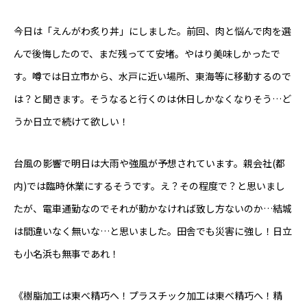
会社概要
今日は「えんがわ炙り丼」にしました。前回、肉と悩んで肉を選
お知らせ
んで後悔したので、まだ残ってて安堵。やはり美味しかったで
す。噂では日立市から、水戸に近い場所、東海等に移動するので
本日のつぶやき
は？と聞きます。そうなると行くのは休日しかなくなりそう…ど
お問い合わせ
うか日立で続けて欲しい！
東べ精巧について
保有設備
技術紹介
製品紹介
会社概要
台風の影響で明日は大雨や強風が予想されています。親会社(都
内)では臨時休業にするそうです。え？その程度で？と思いまし
たが、電車通勤なのでそれが動かなければ致し方ないのか…結城
は間違いなく無いな…と思いました。田舎でも災害に強し！日立
も小名浜も無事であれ！
《樹脂加工は東べ精巧へ！プラスチック加工は東べ精巧へ！精