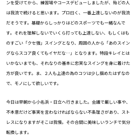
ンを受けてから、練習場やコースデビューしましたが、殆どの人
は我流で続けると思います。プロ曰く、一番上達しないのが我流
だそうです。基礎からしっかりはどのスポーツでも一緒なんで
す。それを理解しないでいくら打っても上達しない、もしくはも
のすごい「クセ強」スイングとなり、周囲の人から「あのスイン
グならスコア良くてもイヤだな…」となります。特段キレイとは
いかないまでも、それなりの基本に忠実なスイングを身に着けた
方が良いです。ま、２人も上達の為のコツは少し掴めたはずなの
東べ精巧について
で、モノにして欲しいです。
保有設備
今日は早朝から小名浜・日立へ行きました。会議で厳しい事や、
技術紹介
不本意だけど事実を言わなければならない不条理さがあり、スト
レスになりますがそこは我慢。その合間に美味しいランチで気分
製品紹介
転換します。