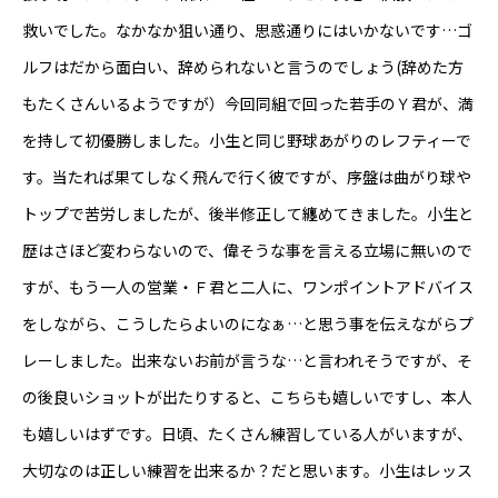
救いでした。なかなか狙い通り、思惑通りにはいかないです…ゴ
ルフはだから面白い、辞められないと言うのでしょう(辞めた方
もたくさんいるようですが）今回同組で回った若手のＹ君が、満
を持して初優勝しました。小生と同じ野球あがりのレフティーで
す。当たれば果てしなく飛んで行く彼ですが、序盤は曲がり球や
トップで苦労しましたが、後半修正して纏めてきました。小生と
歴はさほど変わらないので、偉そうな事を言える立場に無いので
すが、もう一人の営業・Ｆ君と二人に、ワンポイントアドバイス
をしながら、こうしたらよいのになぁ…と思う事を伝えながらプ
レーしました。出来ないお前が言うな…と言われそうですが、そ
の後良いショットが出たりすると、こちらも嬉しいですし、本人
も嬉しいはずです。日頃、たくさん練習している人がいますが、
大切なのは正しい練習を出来るか？だと思います。小生はレッス