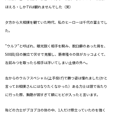
ほえろ・しかTVは観れませんでした（笑）
夕方から大相撲を観ていた時代、私のヒーローは千代の富士でし
た。
”ウルフ”と呼ばれ、眼光鋭く相手を睨み、脱臼癖のあった肩を、
500回/日の腕立て伏せで克服し、筋骨隆々の体がカッコよくて、
左前みつを取ったら相手は浮いてしまい土俵の外へ。
左からのウルフスペシャル(上手投げ)で勝つ姿は憧れました(かと
言ってお相撲さんにはなりたくなかった）ある力士は頭で当たり
に行った際、胸筋が固すぎて額にヒビが入ったと言います。
殆どの力士がブヨブヨの体の中、1人だけ際立っていたのを強く