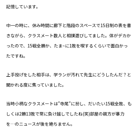
記憶しています。
中一の時に、休み時間に廊下と階段のスペースで15日制の表を書
きながら、クラスメート数人と相撲遊びしてました。体がデカか
ったので、15戦全勝か、たま~に1敗を喫するくらいで面白かっ
たですね。
上手投げをした相手は、学ランが汚れて先生にどうしたんだ？と
東べ精巧について
聞かれる度に焦っていました。
保有設備
当時小柄なクラスメートは”寺尾”に扮し、だいたい15戦全敗、も
技術紹介
しくは2勝13敗で常に負け越しでしたね(笑)部屋の親方が暴力
を…のニュースが後を絶ちません。
製品紹介