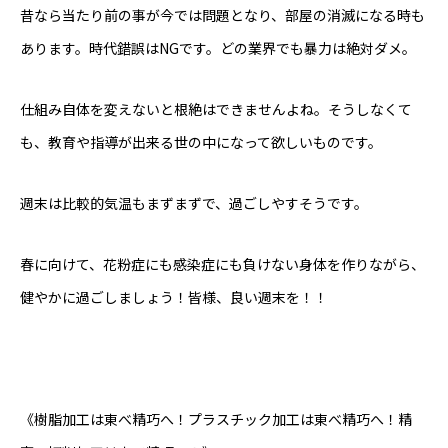
会社概要
昔なら当たり前の事が今では問題となり、部屋の消滅になる時も
あります。時代錯誤はNGです。どの業界でも暴力は絶対ダメ。
お知らせ
本日のつぶやき
仕組み自体を変えないと根絶はできませんよね。そうしなくて
も、教育や指導が出来る世の中になって欲しいものです。
お問い合わせ
東べ精巧について
保有設備
技術紹介
製品紹介
会社概要
週末は比較的気温もまずまずで、過ごしやすそうです。
春に向けて、花粉症にも感染症にも負けない身体を作りながら、
健やかに過ごしましょう！皆様、良い週末を！！
《樹脂加工は東べ精巧へ！プラスチック加工は東べ精巧へ！精