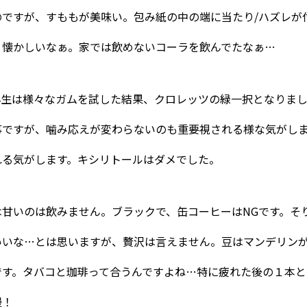
のですが、すももが美味い。包み紙の中の端に当たり/ハズレが
。懐かしいなぁ。家では飲めないコーラを飲んでたなぁ…
小生は様々なガムを試した結果、クロレッツの緑一択となりま
事ですが、噛み応えが変わらないのも重要視される様な気がし
れる気がします。キシリトールはダメでした。
甘いのは飲みません。ブラックで、缶コーヒーはNGです。そ
いいな…とは思いますが、贅沢は言えません。豆はマンデリン
です。タバコと珈琲って合うんですよね…特に疲れた後の１本と
慢！