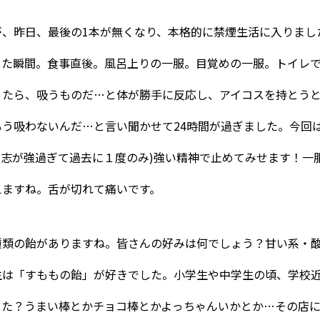
が、昨日、最後の1本が無くなり、本格的に禁煙生活に入りまし
った瞬間。食事直後。風呂上りの一服。目覚めの一服。トイレ
ったら、吸うものだ…と体が勝手に反応し、アイコスを持とう
う吸わないんだ…と言い聞かせて24時間が過ぎました。今回は
意志が強過ぎて過去に１度のみ)強い精神で止めてみせます！一
えますね。舌が切れて痛いです。
種類の飴がありますね。皆さんの好みは何でしょう？甘い系・
生は「すももの飴」が好きでした。小学生や中学生の頃、学校
した？うまい棒とかチョコ棒とかよっちゃんいかとか…その店