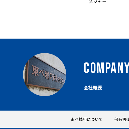
ＡＩ
メジャー
COMPAN
会社概要
東べ精巧について
保有設