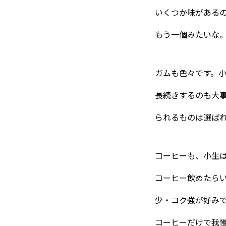
いくつか味がある
もう一個みたいな
東べ精巧について
ガムも色々です。
長続きするのも大
られるものは選ば
保有設備
コーヒーも、小生は
技術紹介
コーヒー飲めたら
少・コク強が好み
製品紹介
コーヒーだけで我