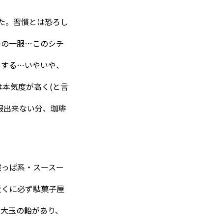
た。習慣とは恐ろし
での一服…このシチ
とする…いやいや、
本気度が高く(と言
服出来ない分、珈琲
酸っぱ系・スースー
近くに必ず駄菓子屋
に大玉の飴があり、