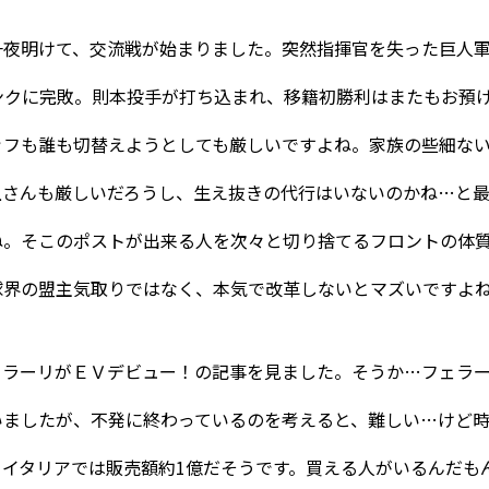
一夜明けて、交流戦が始まりました。突然指揮官を失った巨人
ンクに完敗。則本投手が打ち込まれ、移籍初勝利はまたもお預
ッフも誰も切替えようとしても厳しいですよね。家族の些細な
上さんも厳しいだろうし、生え抜きの代行はいないのかね…と
ね。そこのポストが出来る人を次々と切り捨てるフロントの体
球界の盟主気取りではなく、本気で改革しないとマズいですよ
ェラーリがＥＶデビュー！の記事を見ました。そうか…フェラ
いましたが、不発に終わっているのを考えると、難しい…けど
。イタリアでは販売額約1億だそうです。買える人がいるんだも