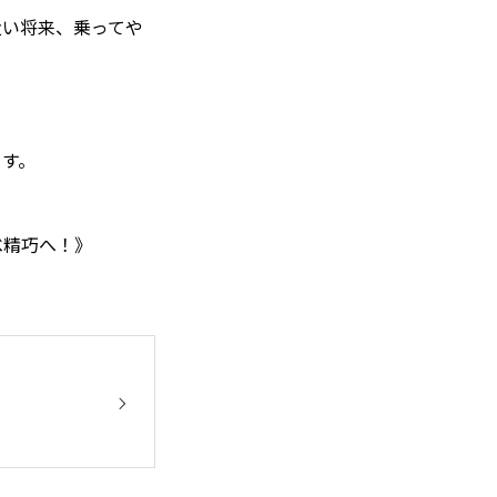
近い将来、乗ってや
ます。
べ精巧へ！》