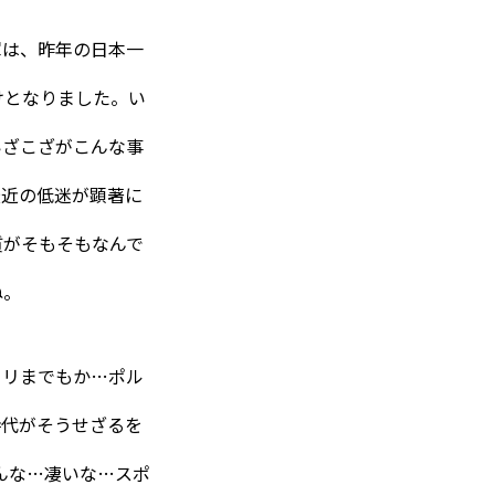
軍は、昨年の日本一
けとなりました。い
いざこざがこんな事
最近の低迷が顕著に
質がそもそもなんで
ね。
ーリまでもか…ポル
時代がそうせざるを
んな…凄いな…スポ