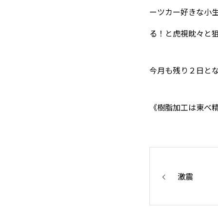
保有設備
ーツカー好きな小
る！と虎視眈々と狙
技術紹介
今月も残り２日と
製品紹介
《樹脂加工は東べ
会社概要
激震
お知らせ