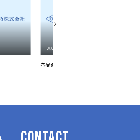
27
2026.07.24
予選も佳境
Ａ
CONTACT