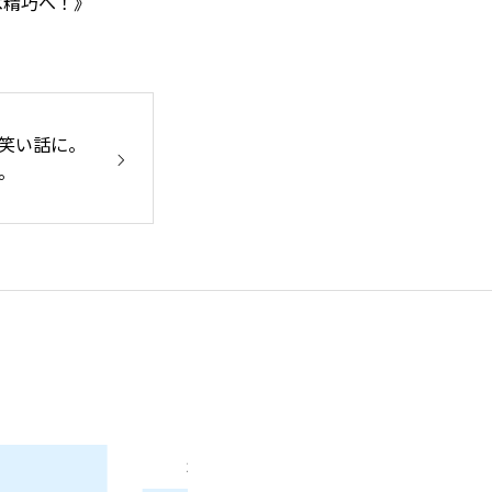
べ精巧へ！》
笑い話に。
。
お問い合わせ
年
2026年