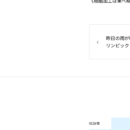
《樹脂加工は東べ
お知らせ
昨日の雨が
リンピック
本日のつぶやき
お問い合わせ
東べ精巧について
保有設備
技術
2026年
2026年