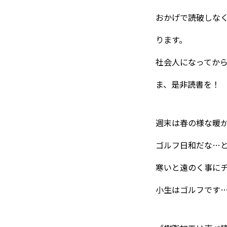
東べ精巧について
おかげで読破しな
ります。
保有設備
社会人になってか
ま、是非読書を！
技術紹介
週末は春の様な暖
ゴルフ日和だな…
製品紹介
寒いと遠のく事に
小生はゴルフです
会社概要