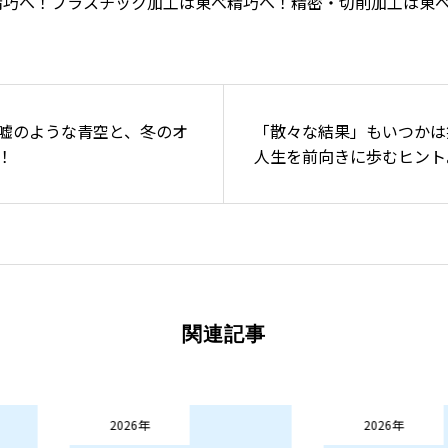
精巧へ！プラスチック加工は東べ精巧へ！精密・切削加工は東
嘘のような青空と、冬のオ
「散々な結果」もいつかは
！
人生を前向きに歩むヒント
関連記事
紹介
製品紹介
会社概要
お知らせ
本日のつぶやき
2026年
2026