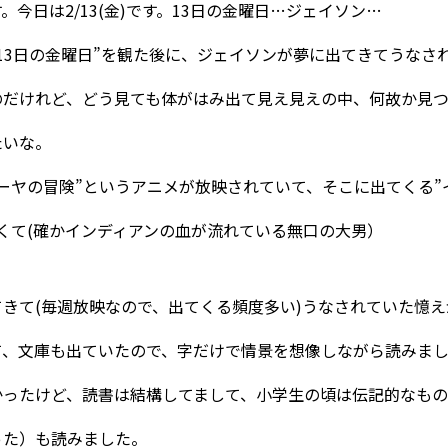
。今日は2/13(金)です。13日の金曜日…ジェイソン…
13日の金曜日”を観た後に、ジェイソンが夢に出てきてうなさ
のだけれど、どう見ても体がはみ出て見え見えの中、何故か見
たいな。
ーヤの冒険”というアニメが放映されていて、そこに出てくる”
くて(確かインディアンの血が流れている無口の大男）
きて(毎週放映なので、出てくる頻度多い)うなされていた憶
て、文庫も出ていたので、字だけで情景を想像しながら読みま
かったけど、読書は結構してまして、小学生の頃は伝記的なも
った）も読みました。