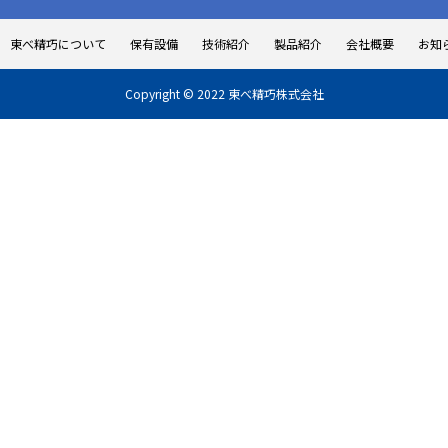
会社概要
東べ精巧について
保有設備
技術紹介
製品紹介
会社概要
お知
お知らせ
Copyright © 2022 東べ精巧株式会社
本日のつぶやき
お問い合わせ
東べ精巧について
保有設備
技術紹介
製品紹介
会社概要